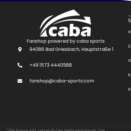
.
S
H
Fanshop powered by caba sports
D
94086 Bad Griesbach, Hauptstraße 1
W
+49 1573 4440588
K
fanshop@caba-sports.com
M
*Alle Preise inkl. gesetzlicher Mehrwertsteuer. Die