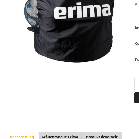
V
Ar
K
T
Beschreibung
Größentabelle Erima
Produktsicherheit