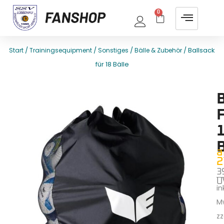
0
/
/
/
/ Ballsack
Start
Trainingsequipment
Sonstiges
Bälle & Zubehör
für 18 Bälle
E
T
1
a
2
3
U
ink
M
zz