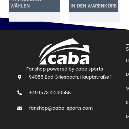
WÄHLEN
IN DEN WARENKORB
.
S
H
Fanshop powered by caba sports
D
94086 Bad Griesbach, Hauptstraße 1
W
+49 1573 4440588
K
fanshop@caba-sports.com
M