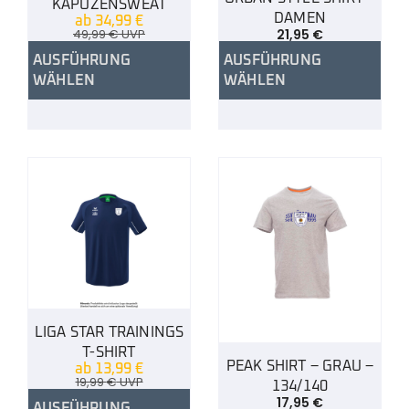
KAPUZENSWEAT
DAMEN
ab
34,99
€
49,99
€
UVP
21,95
€
AUSFÜHRUNG
AUSFÜHRUNG
WÄHLEN
WÄHLEN
LIGA STAR TRAININGS
T-SHIRT
PEAK SHIRT – GRAU –
ab
13,99
€
19,99
€
UVP
134/140
17,95
€
AUSFÜHRUNG