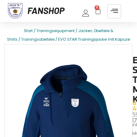
0
/
/
Start
Trainingsequipment
Jacken, Oberteile &
/
/ EVO STAR Trainingsjacke mit Kapuze
Shirts
Trainingsoberteile
E
T
a
4
5
U
ink
M