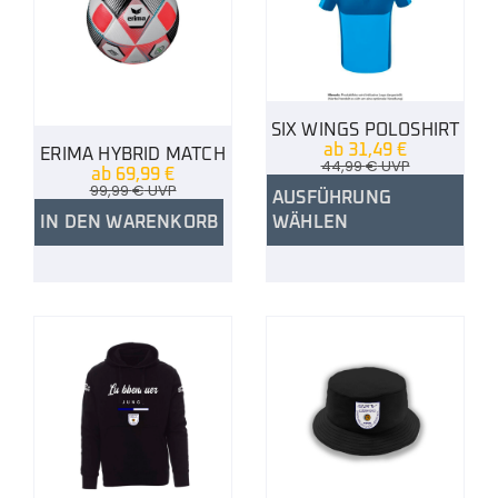
SIX WINGS POLOSHIRT
ab
31,49
€
ERIMA HYBRID MATCH
44,99
€
UVP
ab
69,99
€
99,99
€
UVP
AUSFÜHRUNG
IN DEN WARENKORB
WÄHLEN