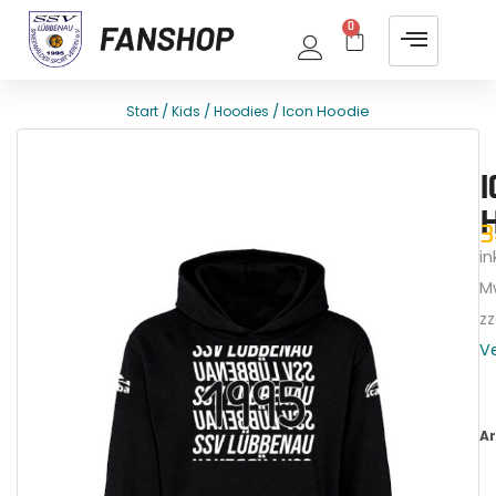
0
/
/
/ Icon Hoodie
Start
Kids
Hoodies
E
T
3
ink
M
zz
V
Ar