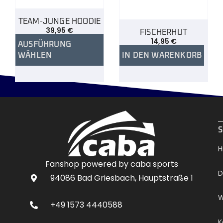
TEAM-JUNGE HOODIE
39,95
€
FISCHERHUT
14,95
€
AUSFÜHRUNG
WÄHLEN
IN DEN WARENKORB
.
S
H
Fanshop powered by caba sports
D
94086 Bad Griesbach, Hauptstraße 1
W
+49 1573 4440588
K