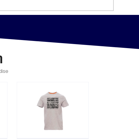
n
dise