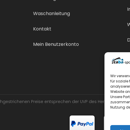
I
Waschanleitung
W
Kontakt
D
Mein Benutzerkonto
V
Wir verwen
für soziale
analysiere
Website an
Unsere Par
urchgestrichenen Preise entsprechen der UVP des Herstellers.
zusammen, 
Nutzung de