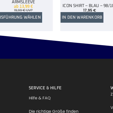
ARMSLEEVE
ICON SHIRT – BLAU – 98/1
ab
13,99
€
19,99
€
UVP
17,95
€
USFÜHRUNG WÄHLEN
IN DEN WARENKORB
.
SERVICE & HILFE
W
Z
Hilfe & FAQ
V
Die richtige Größe finden