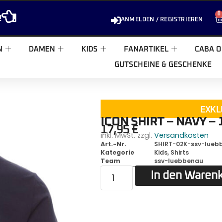
0
!
ANMELDEN / REGISTRIEREN
N
DAMEN
KIDS
FANARTIKEL
CABA O
GUTSCHEINE & GESCHENKE
EXKL
ICON SHIRT – NAVY – 
17,95
€
inkl. MwSt. zzgl.
Versandkosten
Art.-Nr.
SHIRT-02K-ssv-lueb
Kategorie
Kids
,
Shirts
Team
ssv-luebbenau
In den Waren