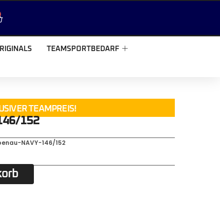
RIGINALS
TEAMSPORTBEDARF
USIVER TEAMPREIS!
146/152
benau-NAVY-146/152
korb