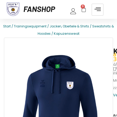
0
/
/
/
Start
Trainingsequipment
Jacken, Oberteile & Shirts
Sweatshirts &
/ Kapuzensweat
Hoodies
E
T
a
3
4
U
ink
M
zz
V
Ar