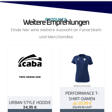
PRODUKTE
Weitere Empfehlungen
Finde hier eine weitere Auswahl an Fanartikeln
und Merchandise
PERFORMANCE T-
SHIRT-DAMEN
URBAN STYLE HOODIE
ab
20,99
€
34,95
€
29,99
€
UVP