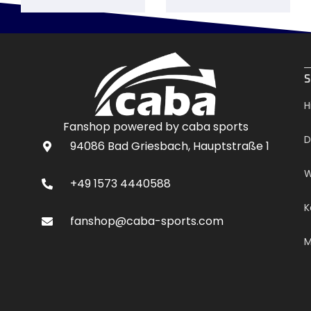
.
S
H
Fanshop powered by caba sports
D
94086 Bad Griesbach, Hauptstraße 1
W
+49 1573 4440588
K
fanshop@caba-sports.com
M