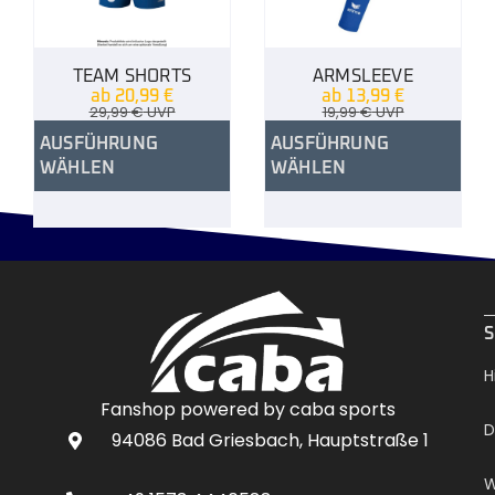
TEAM SHORTS
ARMSLEEVE
ab
20,99
€
ab
13,99
€
29,99
€
UVP
19,99
€
UVP
AUSFÜHRUNG
AUSFÜHRUNG
WÄHLEN
WÄHLEN
.
S
H
Fanshop powered by caba sports
D
94086 Bad Griesbach, Hauptstraße 1
W