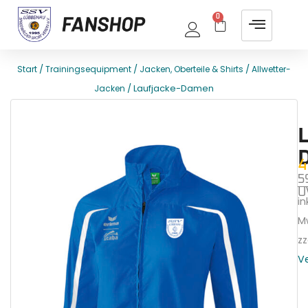
0
/
/
/
Start
Trainingsequipment
Jacken, Oberteile & Shirts
Allwetter-
/ Laufjacke-Damen
Jacken
E
T
4
5
U
ink
M
zz
V