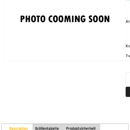
Ar
K
T
Description
Größentabelle
Produktsicherheit