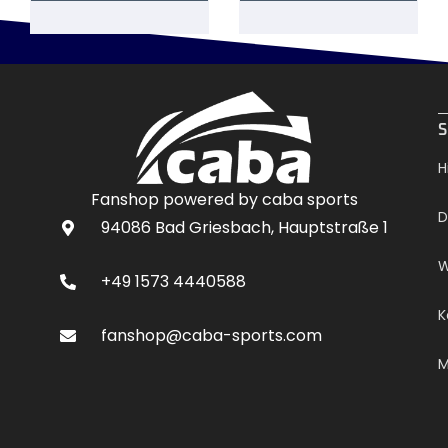
.
S
H
Fanshop powered by caba sports
D
94086 Bad Griesbach, Hauptstraße 1
W
+49 1573 4440588
K
fanshop@caba-sports.com
M