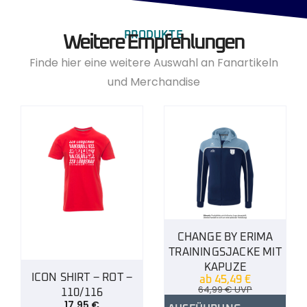
PRODUKTE
Weitere Empfehlungen
Finde hier eine weitere Auswahl an Fanartikeln
und Merchandise
CHANGE BY ERIMA
TRAININGSJACKE MIT
KAPUZE
ICON SHIRT – ROT –
ab
45,49
€
64,99
€
UVP
110/116
17,95
€