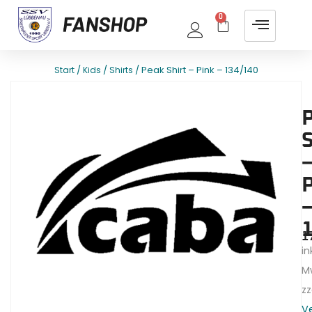
0
/
/
/ Peak Shirt – Pink – 134/140
Start
Kids
Shirts
E
T
S
–
–
1
1
ink
M
zz
V