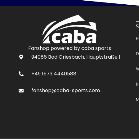
.
S
H
Fanshop powered by caba sports
D
94086 Bad Griesbach, Hauptstraße 1
W
+49 1573 4440588
K
fanshop@caba-sports.com
M