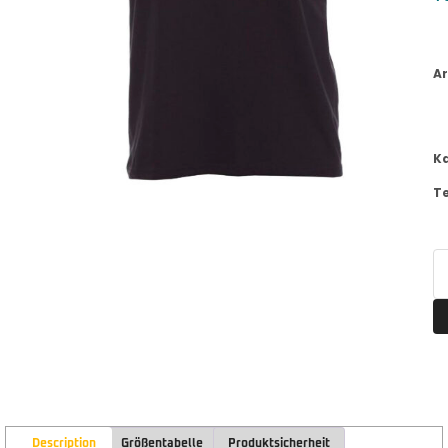
Ar
K
T
Description
Größentabelle
Produktsicherheit