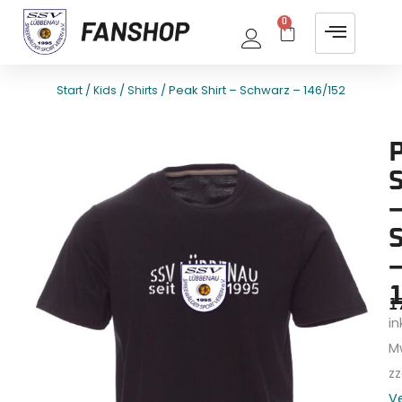
0
/
/
/ Peak Shirt – Schwarz – 146/152
Start
Kids
Shirts
E
T
S
–
–
1
1
ink
M
zz
V