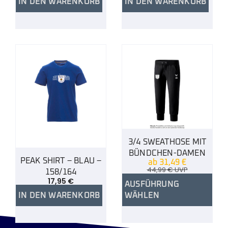
IN DEN WARENKORB
IN DEN WARENKORB
3/4 SWEATHOSE MIT
BÜNDCHEN-DAMEN
PEAK SHIRT – BLAU –
ab
31,49
€
44,99
€
UVP
158/164
17,95
€
AUSFÜHRUNG
IN DEN WARENKORB
WÄHLEN