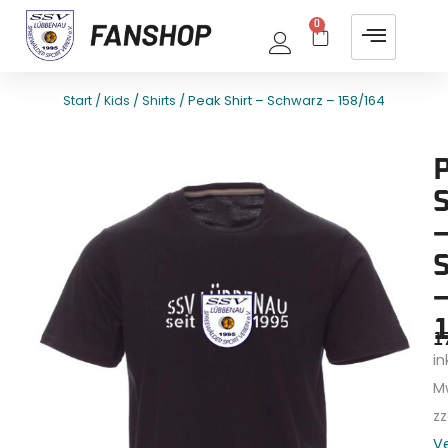
0
/
/
/ Peak Shirt – Schwarz – 158/164
Start
Kids
Shirts
E
T
S
–
–
1
1
ink
M
zz
V