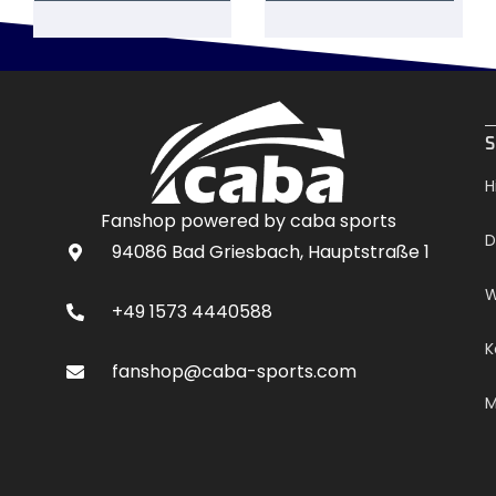
.
S
H
Fanshop powered by caba sports
D
94086 Bad Griesbach, Hauptstraße 1
W
+49 1573 4440588
K
fanshop@caba-sports.com
M