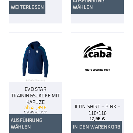
AUSFÜHRUNG
WEITERLESEN
WÄHLEN
EVO STAR
TRAININGSJACKE MIT
KAPUZE
ICON SHIRT – PINK –
ab
41,99
€
59,99
€
UVP
110/116
17,95
€
AUSFÜHRUNG
WÄHLEN
IN DEN WARENKORB