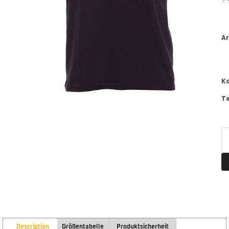
Ar
K
T
Description
Größentabelle
Produktsicherheit