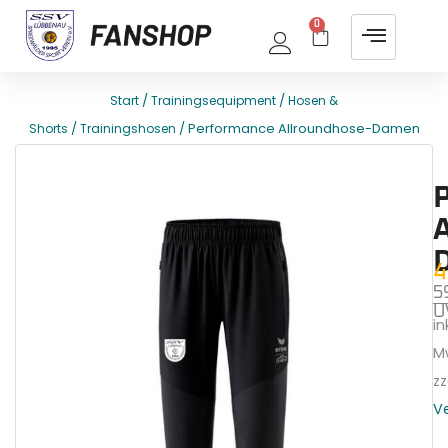
0
/
/
Start
Trainingsequipment
Hosen &
/
/ Performance Allroundhose-Damen
Shorts
Trainingshosen
E
T
4
5
U
ink
M
zz
V