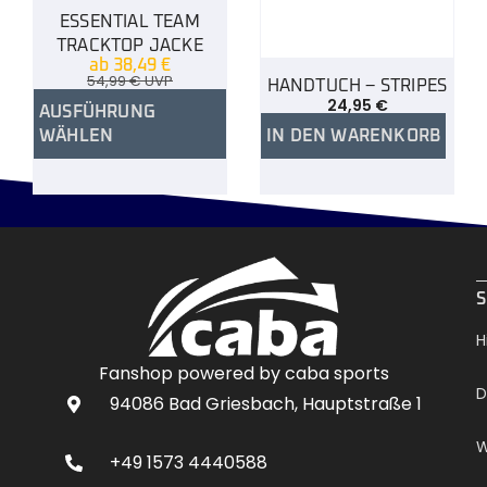
ESSENTIAL TEAM
TRACKTOP JACKE
ab
38,49
€
54,99
€
UVP
HANDTUCH – STRIPES
24,95
€
AUSFÜHRUNG
WÄHLEN
IN DEN WARENKORB
.
S
H
Fanshop powered by caba sports
D
94086 Bad Griesbach, Hauptstraße 1
W
+49 1573 4440588