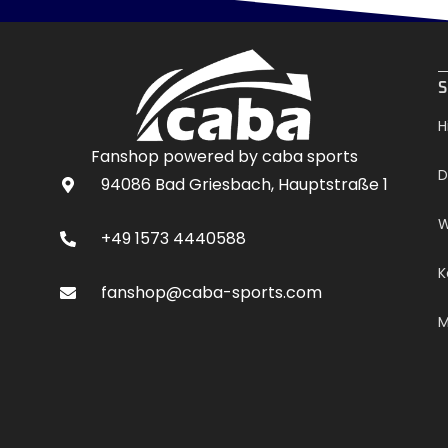
.
S
H
Fanshop powered by caba sports
D
94086 Bad Griesbach, Hauptstraße 1
W
+49 1573 4440588
K
fanshop@caba-sports.com
M