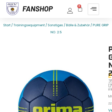
0
/
/
/
/ PURE GRIP
Start
Trainingsequipment
Sonstiges
Bälle & Zubehör
NO. 2.5
E
T
G
N
2
2
3
U
ink
M
zz
V