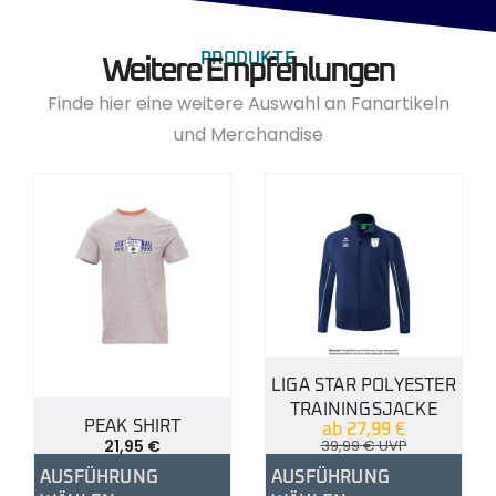
PRODUKTE
Weitere Empfehlungen
Finde hier eine weitere Auswahl an Fanartikeln
und Merchandise
LIGA STAR POLYESTER
TRAININGSJACKE
PEAK SHIRT
ab
27,99
€
21,95
€
39,99
€
UVP
AUSFÜHRUNG
AUSFÜHRUNG