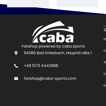
.
S
H
Fanshop powered by caba sports
D
94086 Bad Griesbach, Hauptstraße 1
W
+49 1573 4440588
K
fanshop@caba-sports.com
M