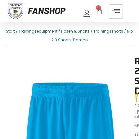
0
/
/
/
/ Rio
Start
Trainingsequipment
Hosen & Shorts
Trainingsshorts
2.0 Shorts-Damen
E
T
R
2
a
1
1
U
ink
M
zz