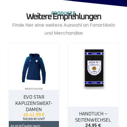
PRODUKTE
Weitere Empfehlungen
Finde hier eine weitere Auswahl an Fanartikeln
und Merchandise
EVO STAR
KAPUZENSWEAT-
DAMEN
HANDTUCH –
ab
41,99
€
59,99
€
UVP
SEITENWECHSEL
24,95
€
AUSFÜHRUNG