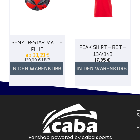
SENZOR-STAR MATCH
PEAK SHIRT – ROT –
FLUO
134/140
ab
90,99
€
129,99
€
UVP
17,95
€
IN DEN WARENKORB
IN DEN WARENKORB
.
S
H
Fanshop powered by caba sports