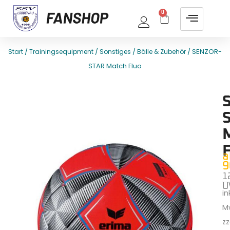
0
/
/
/
/ SENZOR-
Start
Trainingsequipment
Sonstiges
Bälle & Zubehör
STAR Match Fluo
E
T
a
9
1
U
ink
M
zz