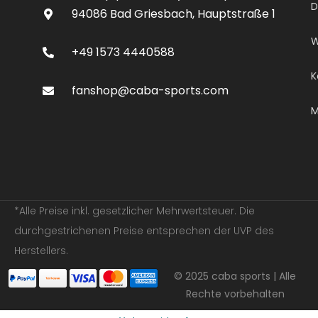
D
94086 Bad Griesbach, Hauptstraße 1
W
+49 1573 4440588
K
fanshop@caba-sports.com
M
*Alle Preise inkl. gesetzlicher Mehrwertsteuer. Die
durchgestrichenen Preise entsprechen der UVP des
Herstellers.
© 2025 caba sports | Alle
Rechte vorbehalten