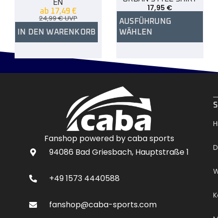
EN
17,95
€
ab
17,49
€
24,99
€
UVP
AUSFÜHRUNG
IN DEN WARENKORB
WÄHLEN
.
S
H
Fanshop powered by caba sports
D
94086 Bad Griesbach, Hauptstraße 1
W
+49 1573 4440588
K
fanshop@caba-sports.com