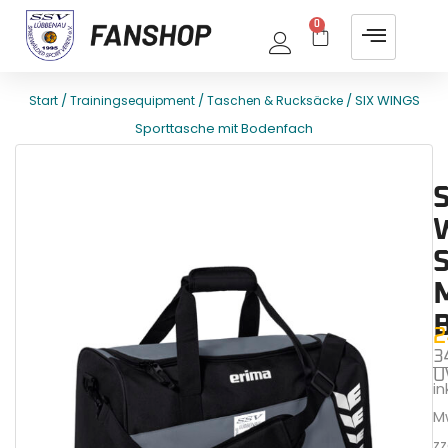
0
/
/
/ SIX WINGS
Start
Trainingsequipment
Taschen & Rucksäcke
Sporttasche mit Bodenfach
E
T
S
2
3
U
ink
M
zz