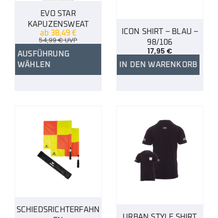
EVO STAR
KAPUZENSWEAT
ICON SHIRT – BLAU –
ab
38,49
€
54,99
€
UVP
98/106
17,95
€
AUSFÜHRUNG
WÄHLEN
IN DEN WARENKORB
SCHIEDSRICHTERFAHN
URBAN STYLE SHIRT