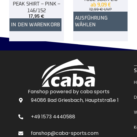
PEAK SHIRT – PINK –
ab
9,09
€
12,99
€
UVP
146/152
17,95
€
AUSFÜHRUNG
IN DEN WARENKORB
WÄHLEN
.
S
H
Fanshop powered by caba sports
D
94086 Bad Griesbach, Hauptstraße 1
W
+49 1573 4440588
K
fanshop@caba-sports.com