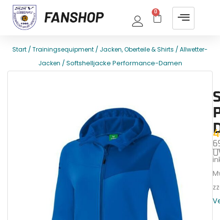
0
/
/
/
Start
Trainingsequipment
Jacken, Oberteile & Shirts
Allwetter-
/ Softshelljacke Performance-Damen
Jacken
E
T
4
6
U
ink
M
zz
V