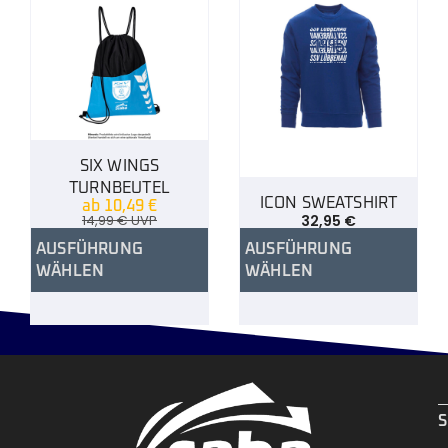
SIX WINGS
TURNBEUTEL
ICON SWEATSHIRT
ab
10,49
€
14,99
€
UVP
32,95
€
AUSFÜHRUNG
AUSFÜHRUNG
WÄHLEN
WÄHLEN
.
S