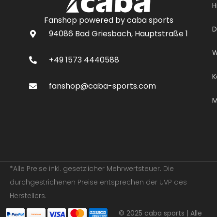
H
Fanshop powered by caba sports
D
94086 Bad Griesbach, Hauptstraße 1
W
+49 1573 4440588
K
fanshop@caba-sports.com
M
*Alle Preise inkl. gesetzlicher Mehrwertsteuer. Die
durchgestrichenen Preise entsprechen der UVP des
Herstellers.
© 2025 caba sports | Alle