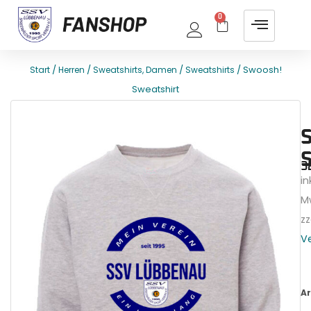
0
/
/
/
/ Swoosh!
Start
Herren
Sweatshirts, Damen
Sweatshirts
Sweatshirt
E
T
3
ink
M
zz
V
Ar