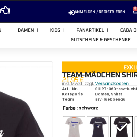
0
!
ANMELDEN / REGISTRIEREN
N
DAMEN
KIDS
FANARTIKEL
CABA O
GUTSCHEINE & GESCHENKE
EXKL
TEAM-MÄDCHEN SHIR
21,95
€
inkl. MwSt. zzgl.
Versandkosten
Art.-Nr.
SHIRT-06D-ssv-lue
Kategorie
Damen
,
Shirts
Team
ssv-luebbenau
: schwarz
Farbe