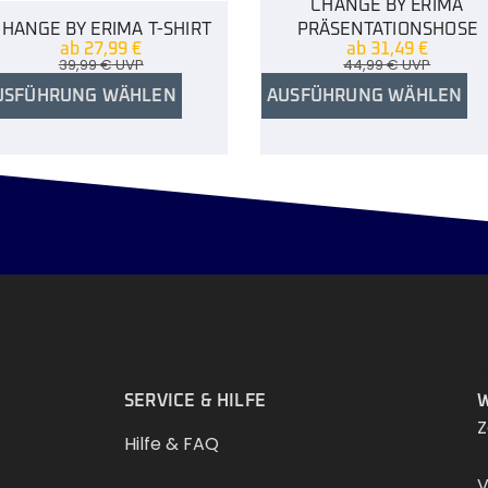
CHANGE BY ERIMA
CHANGE BY ERIMA T-SHIRT
PRÄSENTATIONSHOSE
ab
27,99
€
ab
31,49
€
39,99
€
UVP
44,99
€
UVP
USFÜHRUNG WÄHLEN
AUSFÜHRUNG WÄHLEN
.
SERVICE & HILFE
W
Z
Hilfe & FAQ
V