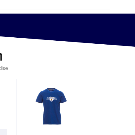
n
dise