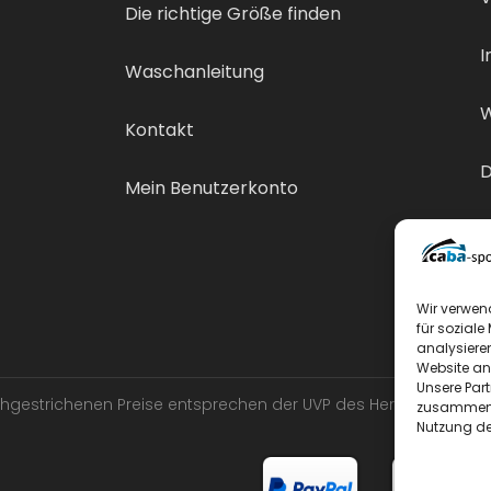
Die richtige Größe finden
I
Waschanleitung
W
Kontakt
D
Mein Benutzerkonto
V
Wir verwen
für soziale
analysiere
Website an
Unsere Par
urchgestrichenen Preise entsprechen der UVP des Herstellers.
zusammen, 
Nutzung de