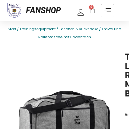
0
/
/
/ Travel Line
Start
Trainingsequipment
Taschen & Rucksäcke
Rollentasche mit Bodenfach
E
T
L
Ar