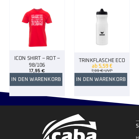
ICON SHIRT – ROT –
TRINKFLASCHE ECO
98/106
ab
5,59
€
17,95
€
7,99
€
UVP
IN DEN WARENKORB
IN DEN WARENKORB
.
S
H