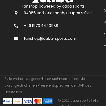
Fanshop powered by caba sports
D
94086 Bad Griesbach, Hauptstraße 1
W
+49 1573 4440588
K
fanshop@caba-sports.com
M
*Alle Preise inkl. gesetzlicher Mehrwertsteuer. Die
durchgestrichenen Preise entsprechen der UVP des
Herstellers.
© 2025 caba sports | Alle