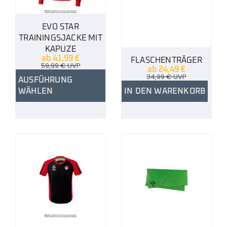
EVO STAR
TRAININGSJACKE MIT
KAPUZE
ab
41,99
€
FLASCHENTRÄGER
59,99
€
UVP
ab
24,49
€
34,99
€
UVP
AUSFÜHRUNG
WÄHLEN
IN DEN WARENKORB