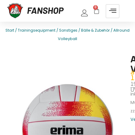
0
/
/
/
/ Allround
Start
Trainingsequipment
Sonstiges
Bälle & Zubehör
Volleyball
E
T
a
1
1
U
ink
M
zz
V