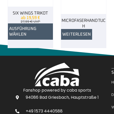
SIX WINGS TRIKOT
ab
19,59
€
MICROFASERHANDTUC
27,99
€
UVP
H
AUSFÜHRUNG
WÄHLEN
WEITERLESEN
.
S
H
Fanshop powered by caba sports
D
94086 Bad Griesbach, Hauptstraße 1
W
+49 1573 4440588