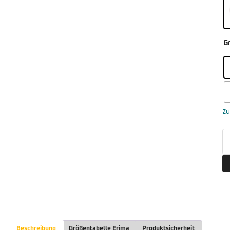
G
Zu
Beschreibung
Größentabelle Erima
Produktsicherheit