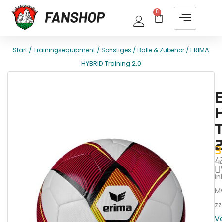
0
/
/
/
/ ERIMA
Start
Trainingsequipment
Sonstiges
Bälle & Zubehör
HYBRID Training 2.0
E
T
2
3
4
U
ink
M
zz
V