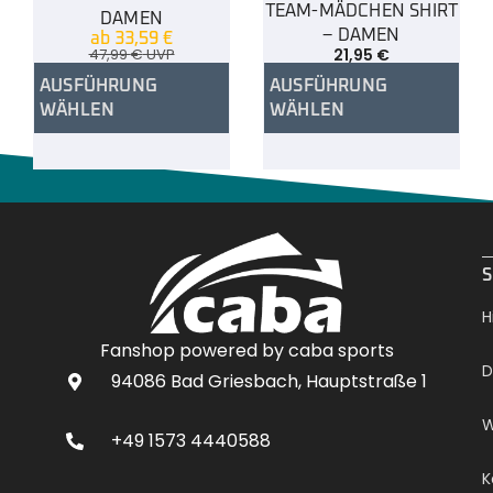
TEAM-MÄDCHEN SHIRT
DAMEN
– DAMEN
ab
33,59
€
47,99
€
UVP
21,95
€
AUSFÜHRUNG
AUSFÜHRUNG
WÄHLEN
WÄHLEN
.
S
H
Fanshop powered by caba sports
D
94086 Bad Griesbach, Hauptstraße 1
W
+49 1573 4440588
K