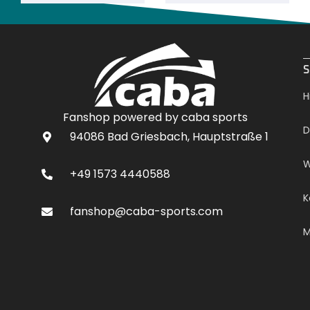
.
S
H
Fanshop powered by caba sports
D
94086 Bad Griesbach, Hauptstraße 1
W
+49 1573 4440588
K
fanshop@caba-sports.com
M