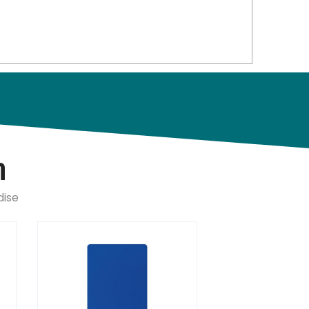
n
dise