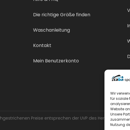
V
Die richtige Größe finden
I
Waschanleitung
W
Kontakt
D
Mein Benutzerkonto
V
Wir verwen
für soziale
analysiere
Website an
Unsere Par
urchgestrichenen Preise entsprechen der UVP des Herstellers.
zusammen, 
Nutzung de