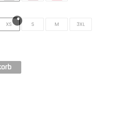
XS
S
M
3XL
korb