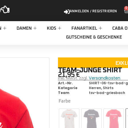
0
!
ANMELDEN / REGISTRIEREN
N
DAMEN
KIDS
FANARTIKEL
CABA O
GUTSCHEINE & GESCHENKE
EXKL
TEAM-JUNGE SHIRT
21,95
€
inkl. MwSt. zzgl.
Versandkosten
Art.-Nr.
SHIRT-06-tsv-bad-g
Kategorie
Herren
,
Shirts
Team
tsv-bad-griesbach
Farbe