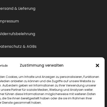
ersand & Lieferung
mpressum
iderrufsbelehrung
atenschutz & AGBs
ertrag widerrufen
Zustimmung verwalten
den Cookies, um Inhalte und Anzeigen zu personalisieren, Funktionen
 Medien anbieten zu können und die Zugriffe auf unsere Website zu
n. Außerdem geben wir Informationen zu Ihrer Verwendung unserer
 unsere Partner für soziale Medien, Werbung und Analysen weiter.
tner führen diese Informationen möglicherweise mit weiteren Daten
die Sie ihnen bereitgestellt haben oder die sie im Rahmen Ihrer
r Dienste gesammelt haben.