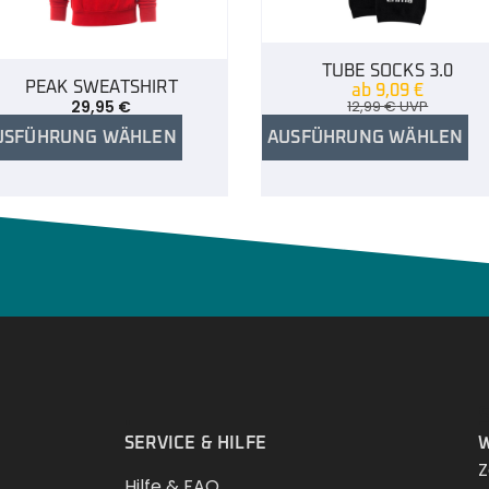
TUBE SOCKS 3.0
PEAK SWEATSHIRT
ab
9,09
€
29,95
€
12,99
€
UVP
USFÜHRUNG WÄHLEN
AUSFÜHRUNG WÄHLEN
.
SERVICE & HILFE
W
Z
Hilfe & FAQ