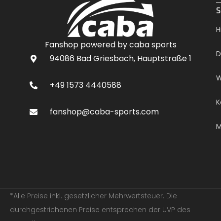
S
H
Fanshop powered by caba sports
D
94086 Bad Griesbach, Hauptstraße 1
W
+49 1573 4440588
K
fanshop@caba-sports.com
M
*Alle Preise inkl. gesetzlicher Mehrwertsteuer. Die
durchgestrichenen Preise entsprechen der UVP des