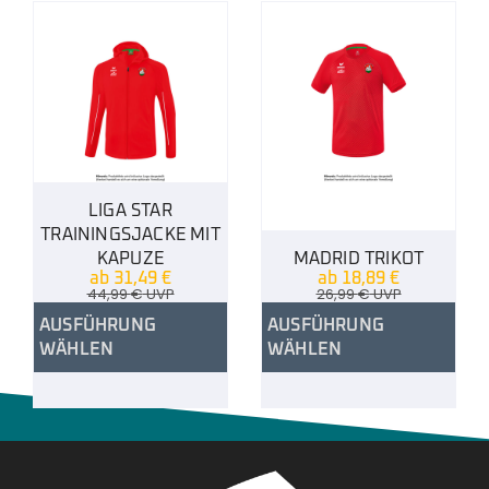
LIGA STAR
TRAININGSJACKE MIT
KAPUZE
MADRID TRIKOT
ab
31,49
€
ab
18,89
€
44,99
€
UVP
26,99
€
UVP
AUSFÜHRUNG
AUSFÜHRUNG
WÄHLEN
WÄHLEN
.