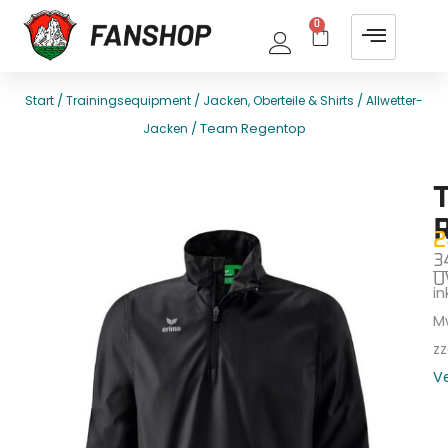
0
/
/
/
Start
Trainingsequipment
Jacken, Oberteile & Shirts
Allwetter-
/ Team Regentop
Jacken
E
T
2
3
U
ink
M
zz
V