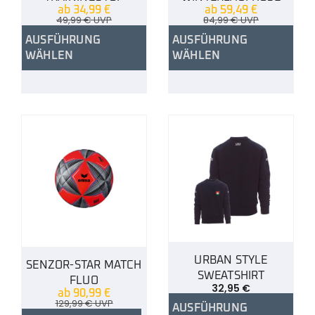
ab
34,99
€
ab
59,49
€
49,99
€
UVP
84,99
€
UVP
AUSFÜHRUNG
AUSFÜHRUNG
WÄHLEN
WÄHLEN
URBAN STYLE
SENZOR-STAR MATCH
SWEATSHIRT
FLUO
32,95
€
ab
90,99
€
129,99
€
UVP
AUSFÜHRUNG