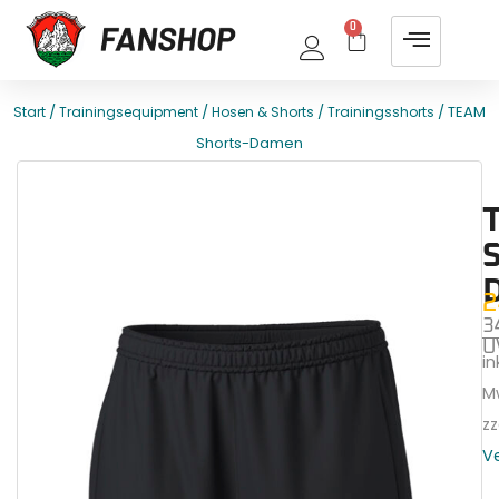
0
/
/
/
/ TEAM
Start
Trainingsequipment
Hosen & Shorts
Trainingsshorts
Shorts-Damen
E
T
2
3
U
ink
M
zz
V