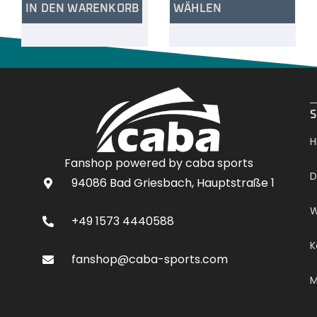
IN DEN WARENKORB
WÄHLEN
.
S
H
Fanshop powered by caba sports
D
94086 Bad Griesbach, Hauptstraße 1
W
+49 1573 4440588
K
fanshop@caba-sports.com
M