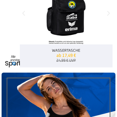
WASSERTASCHE
ab
17,49
€
Alle
anzeigen
Sportartikel
24,99
€
UVP