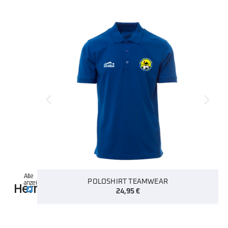
Alle
POLOSHIRT TEAMWEAR
Herren
anzeigen
24,95
€