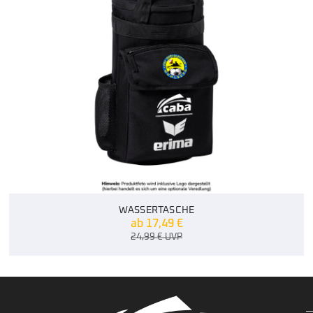
WASSERTASCHE
ab
17,49
€
24,99
€
UVP
.