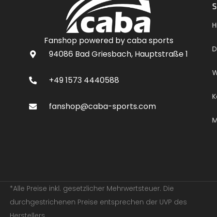
S
H
Fanshop powered by caba sports
D
94086 Bad Griesbach, Hauptstraße 1
W
+49 1573 4440588
K
fanshop@caba-sports.com
M
*Alle Preise inkl. gesetzlicher Mehrwertsteuer. Die
durchgestrichenen Preise entsprechen der UVP des
Herstellers.