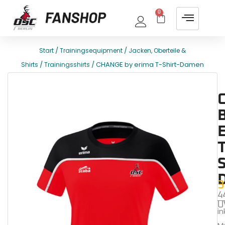
0
/
/
Start
Trainingsequipment
Jacken, Oberteile &
/
/ CHANGE by erima T-Shirt-Damen
Shirts
Trainingsshirts
E
T
T
S
3
4
U
ink