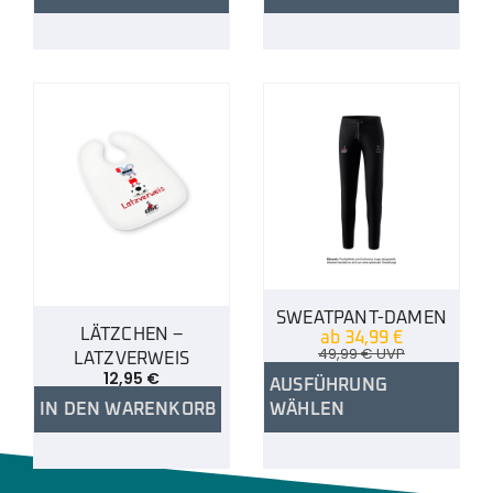
SWEATPANT-DAMEN
LÄTZCHEN –
ab
34,99
€
49,99
€
UVP
LATZVERWEIS
12,95
€
AUSFÜHRUNG
IN DEN WARENKORB
WÄHLEN