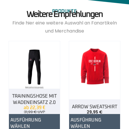
PRODUKTE
Weitere Empfehlungen
Finde hier eine weitere Auswahl an Fanartikeln
und Merchandise
TRAININGSHOSE MIT
WADENEINSATZ 2.0
ARROW SWEATSHIRT
ab
22,39
€
31,99
€
UVP
29,95
€
AUSFÜHRUNG
AUSFÜHRUNG
WÄHLEN
WÄHLEN