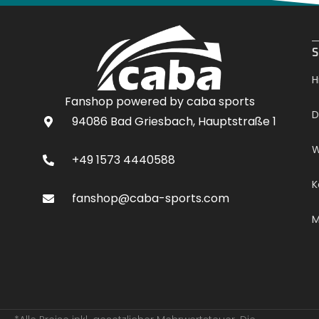
.
S
H
Fanshop powered by caba sports
D
94086 Bad Griesbach, Hauptstraße 1
W
+49 1573 4440588
K
fanshop@caba-sports.com
M