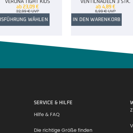
VERONA TIGHT KIDS
VENTILNADELN 3 STK.
ab
23,09
€
ab
4,89
€
32,99
€
UVP
6,99
€
UVP
USFÜHRUNG WÄHLEN
IN DEN WARENKORB
.
SERVICE & HILFE
W
Z
Hilfe & FAQ
V
Die richtige Größe finden