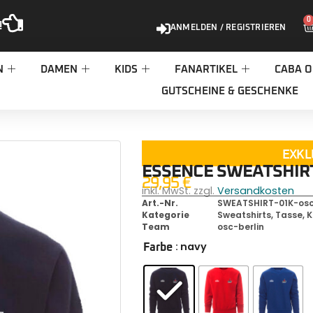
0
!
ANMELDEN / REGISTRIEREN
N
DAMEN
KIDS
FANARTIKEL
CABA O
GUTSCHEINE & GESCHENKE
EXKL
ESSENCE SWEATSHIR
29,95
€
inkl. MwSt. zzgl.
Versandkosten
Art.-Nr.
SWEATSHIRT-01K-osc
Kategorie
Sweatshirts
,
Tasse
,
K
Team
osc-berlin
: navy
Farbe