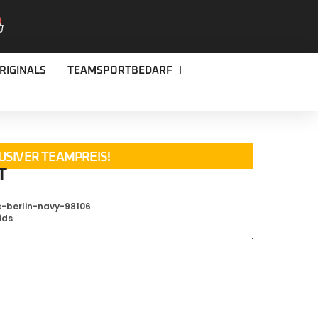
RIGINALS
TEAMSPORTBEDARF
USIVER TEAMPREIS!
T
-berlin-navy-98106
ids