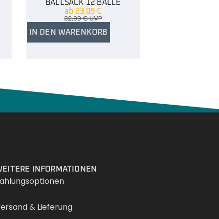
BALLSACK 12 BÄLLE
ab
23,09
€
32,99
€
UVP
IN DEN WARENKORB
Services
EITERE INFORMATIONEN
ahlungsoptionen
ersand & Lieferung