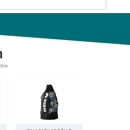
n
dise