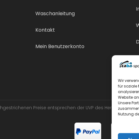
I
Waschanleitung
W
Kontakt
D
Mein Benutzerkonto
V
Wir verwen
für soziale
analysiere
Website an
Unsere Par
urchgestrichenen Preise entsprechen der UVP des Herstellers.
zusammen, 
Nutzung de