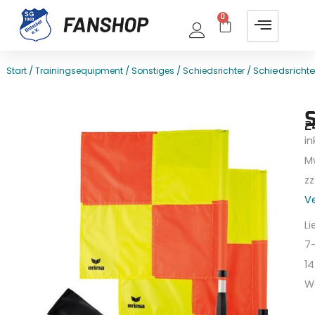
0
/
/
/
/ Schiedsricht
Start
Trainingsequipment
Sonstiges
Schiedsrichter
E
T
2
ink
M
zz
V
Li
7
14
W