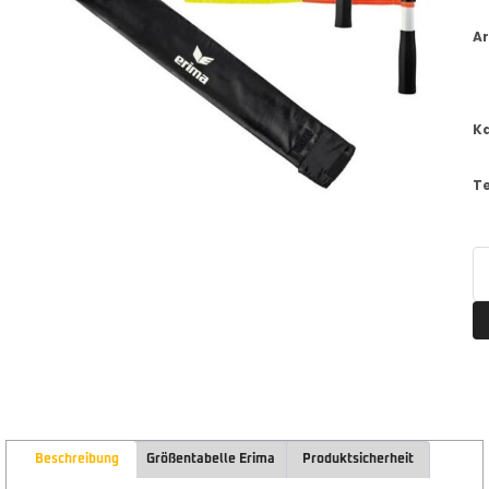
Ar
K
T
Beschreibung
Größentabelle Erima
Produktsicherheit