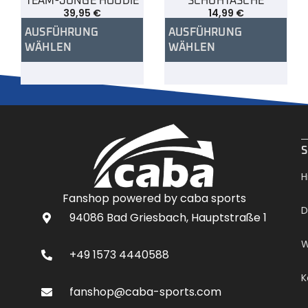
TEAM-JUNGE HOODIE
SCHUHTASCHE
39,95
€
14,99
€
AUSFÜHRUNG
AUSFÜHRUNG
WÄHLEN
WÄHLEN
.
S
H
Fanshop powered by caba sports
D
94086 Bad Griesbach, Hauptstraße 1
W
+49 1573 4440588
K
fanshop@caba-sports.com