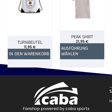
PEAK SHIRT
21,95
€
TURNBEUTEL
11,95
€
AUSFÜHRUNG
IN DEN WARENKORB
WÄHLEN
.
S
H
Fanshop powered by caba sports