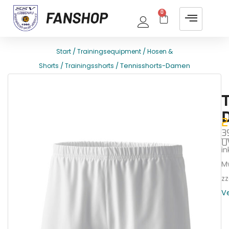
0
/
/
Start
Trainingsequipment
Hosen &
/
/ Tennisshorts-Damen
Shorts
Trainingsshorts
E
T
2
3
U
ink
M
zz
V