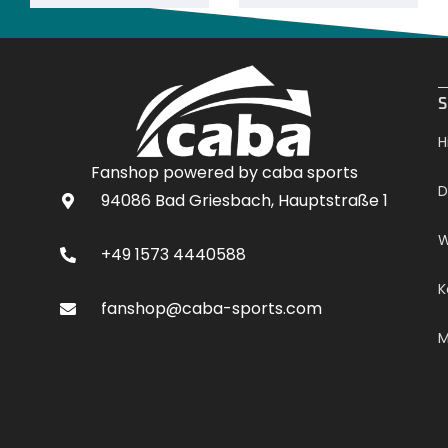
.
S
H
Fanshop powered by caba sports
D
94086 Bad Griesbach, Hauptstraße 1
W
+49 1573 4440588
K
fanshop@caba-sports.com
M