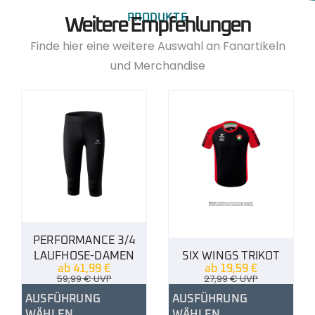
PRODUKTE
Weitere Empfehlungen
Finde hier eine weitere Auswahl an Fanartikeln
und Merchandise
PERFORMANCE 3/4
LAUFHOSE-DAMEN
SIX WINGS TRIKOT
ab
41,99
€
ab
19,59
€
59,99
€
UVP
27,99
€
UVP
AUSFÜHRUNG
AUSFÜHRUNG
WÄHLEN
WÄHLEN