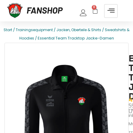
0
/
/
/
Start
Trainingsequipment
Jacken, Oberteile & Shirts
Sweatshirts &
/ Essential Team Tracktop Jacke-Damen
Hoodies
E
T
4
5
U
ink
M
zz